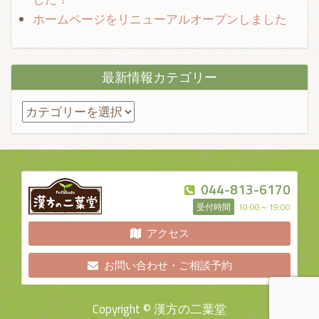
ホームページをリニューアルオープンしました
最新情報カテゴリー
最
新
情
報
044-813-6170
カ
受付時間
10:00～19:00
テ
ゴ
アクセス
リ
お問い合わせ・ご相談予約
ー
Copyright © 漢方の二葉堂